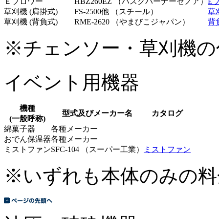
Ｅブロワー
HBZ260EZ （ハスクバーナーゼノア）
E
草刈機 (肩掛式)
FS-2500他 （スチール）
草
草刈機 (背負式)
RME-2620 （やまびこジャパン）
背
※チェンソー・草刈機の
イベント用機器
機種
型式及びメーカー名
カタログ
(一般呼称)
綿菓子器
各種メーカー
おでん保温器
各種メーカー
ミストファン
SFC-104 （スーパー工業）
ミストファン
※いずれも本体のみの料