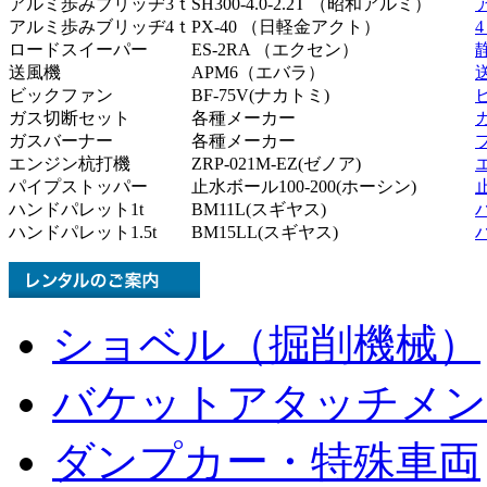
アルミ歩みブリッヂ3ｔ
SH300-4.0-2.2T （昭和アルミ）
アルミ歩みブリッヂ4ｔ
PX-40 （日軽金アクト）
ロードスイーパー
ES-2RA （エクセン）
送風機
APM6（エバラ）
ビックファン
BF-75V(ナカトミ)
ガス切断セット
各種メーカー
ガスバーナー
各種メーカー
エンジン杭打機
ZRP-021M-EZ(ゼノア)
パイプストッパー
止水ボール100-200(ホーシン)
ハンドパレット1t
BM11L(スギヤス)
ハンドパレット1.5t
BM15LL(スギヤス)
ショベル（掘削機械）
バケットアタッチメン
ダンプカー・特殊車両