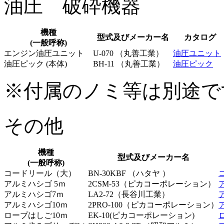
油圧 破砕機器
機種
型式及びメーカー名
カタログ
(一般呼称)
エンジン油圧ユニット
U-070 （丸善工業）
油圧ユニット
油圧ピック (本体)
BH-11 （丸善工業）
油圧ピック
※付属のノミ等は別途で
その他
機種
型式及びメーカー名
(一般呼称)
コードリール（大）
BN-30KBF （ハタヤ ）
アルミハシゴ 5ｍ
2CSM-53（ピカコーポレーション）
アルミハシゴ7ｍ
LA2-72（長谷川工業）
アルミハシゴ10ｍ
2PRO-100（ピカコーポレーション）
ロープはしご10ｍ
EK-10(ピカコーポレーション)