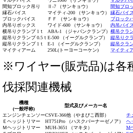
マルチバイス
ワニ1000 （サンキョウ）
マルチバ
間知ブロック吊り
Ⅱ-7 （サンキョウ）
間知ブロ
縁石バイス
マイティ-200 （サンキョウ）
縁石バイ
ブロックバイス
ＦＦ （サンキョウ）
ブロック
内吊りボックス
ワイド-600 （サンキョウ）
内吊バイ
横吊りクランプ 1ｔ
ABA-1 （ジャパンクランプ）
横吊クラ
縦吊りクランプ 0.5ｔ
E-500 （イーグルクランプ）
縦吊りク
縦吊りクランプ 1ｔ
E-1 （イーグルクランプ）
縦吊クラン
マイティアーム
250L(トーヨーコーケン)
マイティ
※ワイヤー(販売品)は各
伐採関連機械
機種
型式及びメーカー名
(一般呼称)
エンジンチェンソー
CSVE-366他（やまびこ西部）
チ
Ｅヘッジトリマー
HT751Pro （ハスクバーナーゼノア）
ヘ
Ｍヘッジトリマー
MUH-3651 （マキタ）
M